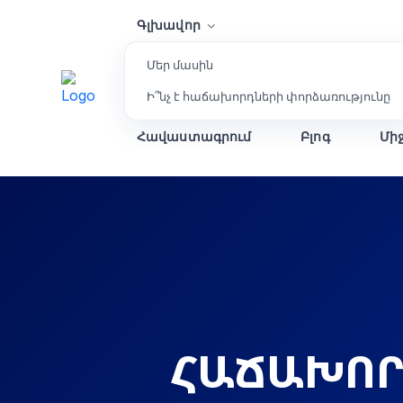
Գլխավոր
Մեր մասին
Ի՞նչ է հաճախորդների փորձառությունը
Հավաստագրում
Բլոգ
Մի
ՀԱՃԱԽՈՐ