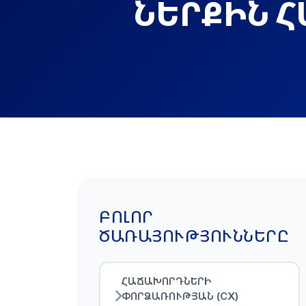
ՆԵՐՔԻՆ 
ԲՈԼՈՐ
ԾԱՌԱՅՈՒԹՅՈՒՆՆԵՐԸ
ՀԱՃԱԽՈՐԴՆԵՐԻ
ՓՈՐՁԱՌՈՒԹՅԱՆ (CX)