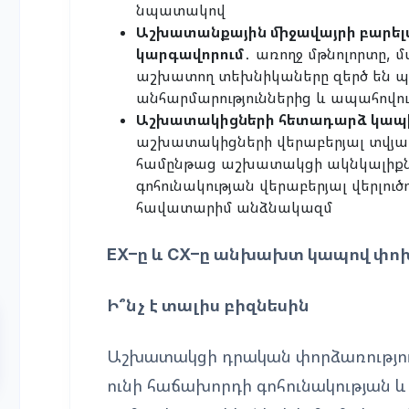
նպատակով
Աշխատանքային միջավայրի բարել
կարգավորում
․ առողջ մթնոլորտը,
աշխատող տեխնիկաները զերծ են 
անհարմարություններից և ապահով
Աշխատակիցների հետադարձ կապ
աշխատակիցների վերաբերյալ տվյալն
համընթաց աշխատակցի ակնկալիքնե
գոհունակության վերաբերյալ վերլուծ
հավատարիմ անձնակազմ
EX–ը և CX–ը անխախտ կապով փո
Ի՞նչ է տալիս բիզնեսին
Աշխատակցի դրական փորձառություն
ունի հաճախորդի գոհունակության 