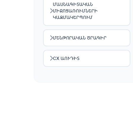
ՄԱՍՆԱԳԻՏԱԿԱՆ
ՄԻՋՈՑԱՌՈՒՄՆԵՐԻ
ԿԱԶՄԱԿԵՐՊՈՒՄ
ՄԵՆԹՈՐԱԿԱՆ ԾՐԱԳԻՐ
CX ԱՈՒԴԻՏ